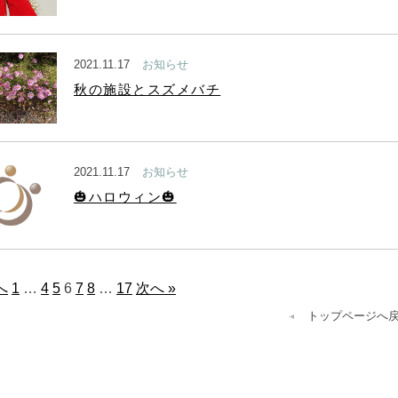
2021.11.17
お知らせ
秋の施設とスズメバチ
2021.11.17
お知らせ
🎃ハロウィン🎃
へ
1
…
4
5
6
7
8
…
17
次へ »
トップページへ