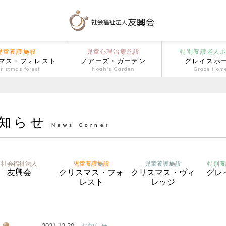
児童養護施設
児童心理治療施設
特別養護老人
マス・フォレスト
ノアーズ・ガーデン
グレイスホ
ristmas forest
Noah's Garden
Grace Hom
知らせ
News Corner
社会福祉法人
児童養護施設
児童養護施設
特別養
友興会
クリスマス・フォ
クリスマス・ヴィ
グレ
レスト
レッジ