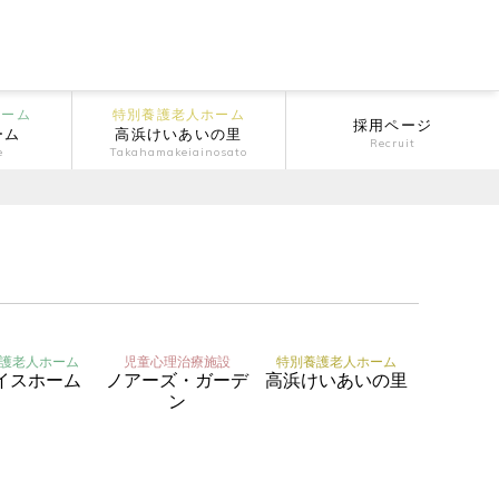
ホーム
特別養護老人ホーム
採用ページ
ーム
高浜けいあいの里
Recruit
e
Takahamakeiainosato
護老人ホーム
児童心理治療施設
特別養護老人ホーム
イスホーム
ノアーズ・ガーデ
高浜けいあいの里
ン