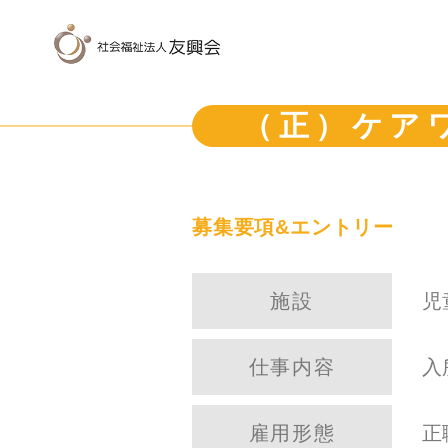
（正）ケア
募集要項&エントリー
施設
児
仕事内容
入
雇用形態
正