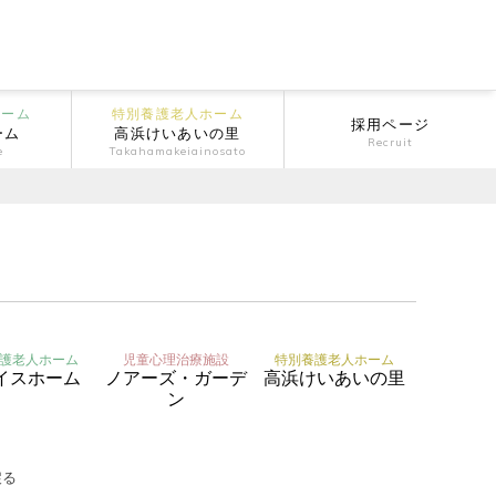
ホーム
特別養護老人ホーム
採用ページ
ーム
高浜けいあいの里
Recruit
e
Takahamakeiainosato
護老人ホーム
児童心理治療施設
特別養護老人ホーム
イスホーム
ノアーズ・ガーデ
高浜けいあいの里
ン
戻る