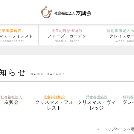
児童養護施設
児童心理治療施設
特別養護老人
マス・フォレスト
ノアーズ・ガーデン
グレイスホ
ristmas forest
Noah's Garden
Grace Hom
知らせ
News Corner
社会福祉法人
児童養護施設
児童養護施設
特別養
友興会
クリスマス・フォ
クリスマス・ヴィ
グレ
レスト
レッジ
トップページへ