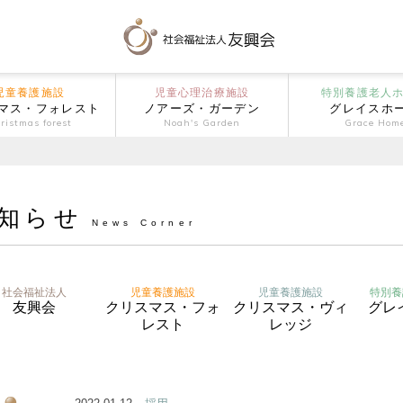
児童養護施設
児童心理治療施設
特別養護老人
マス・フォレスト
ノアーズ・ガーデン
グレイスホ
ristmas forest
Noah's Garden
Grace Hom
知らせ
News Corner
社会福祉法人
児童養護施設
児童養護施設
特別養
友興会
クリスマス・フォ
クリスマス・ヴィ
グレ
レスト
レッジ