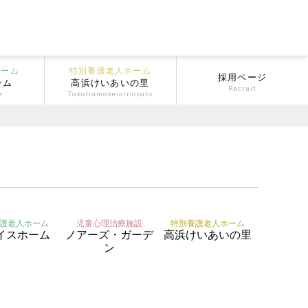
ホーム
特別養護老人ホーム
採用ページ
ーム
高浜けいあいの里
Recruit
e
Takahamakeiainosato
護老人ホーム
児童心理治療施設
特別養護老人ホーム
イスホーム
ノアーズ・ガーデ
高浜けいあいの里
ン