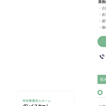
業務
・介
・在
・居
・保
福
特別養護老人ホーム
グレイスホーム