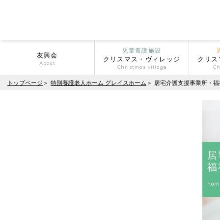
児童養護施設
友興会
クリスマス・ヴィレッジ
クリス
About
Christmas village
Ch
トップページ
特別養護老人ホーム グレイスホーム
居宅介護支援事業所・福
居
福
hom