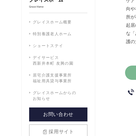
ケア
Grace Home
向や
所が
グレイスホーム概要
起居
な「
特別養護老人ホーム
護の
ショートステイ
デイサービス
西新井本町 友興の園
居宅介護支援事業所
福祉用具貸与事業所
グレイスホームからの
お知らせ
お問い合わせ
採用サイト