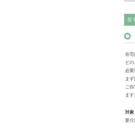
居
在宅
どの
必要
まず
ご自
ます
対象
要介