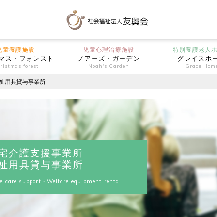
児童養護施設
児童心理治療施設
特別養護老人
マス・フォレスト
ノアーズ・ガーデン
グレイスホ
ristmas forest
Noah's Garden
Grace Hom
祉用具貸与事業所
宅介護支援事業所
祉用具貸与事業所
e care support・Welfare equipment rental