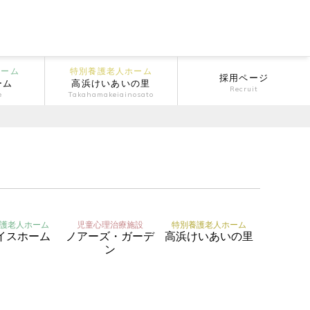
ホーム
特別養護老人ホーム
採用ページ
ーム
高浜けいあいの里
Recruit
e
Takahamakeiainosato
護老人ホーム
児童心理治療施設
特別養護老人ホーム
イスホーム
ノアーズ・ガーデ
高浜けいあいの里
ン