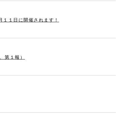
 １２月１１日に開催されます！
、第１報）