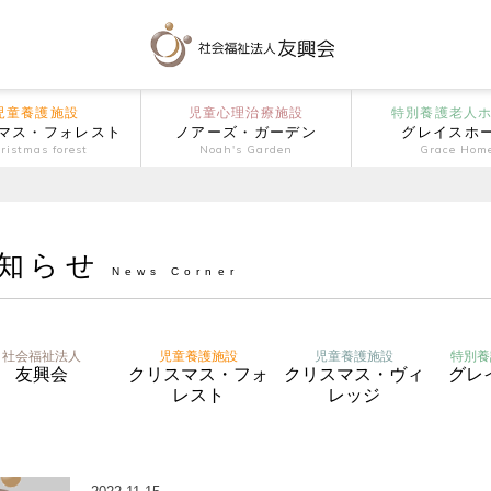
児童養護施設
児童心理治療施設
特別養護老人
マス・フォレスト
ノアーズ・ガーデン
グレイスホ
ristmas forest
Noah's Garden
Grace Hom
知らせ
News Corner
社会福祉法人
児童養護施設
児童養護施設
特別養
友興会
クリスマス・フォ
クリスマス・ヴィ
グレ
レスト
レッジ