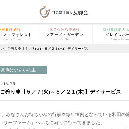
児童養護施設
児童心理治療施設
特別養護老人
マス・フォレスト
ノアーズ・ガーデン
グレイスホ
ristmas forest
Noah's Garden
Grace Hom
いちご狩り🍓【５／７(火)～５／２１(木)】デイサービス
高浜けいあいの里
-05-26
ご狩り🍓【５／７(火)～５／２１(木)】デイサービス
は、みなさんお待ちかねの行事🍓毎年恒例となっている和田の
ョリーファーム』へいちご狩りに行ってきました。