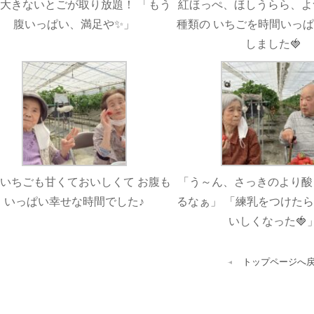
大きないとごが取り放題！ 「もう
紅ほっぺ、ほしうらら、よ
腹いっぱい、満足や✨」
種類の いちごを時間いっ
しました🍓
いちごも甘くておいしくて お腹も
「う～ん、さっきのより酸
いっぱい幸せな時間でした♪
るなぁ」 「練乳をつけた
いしくなった🍓
トップページへ