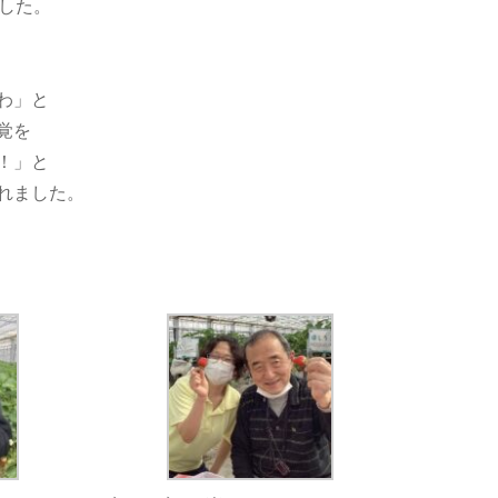
した。
わ」と
覚を
！」と
れました。