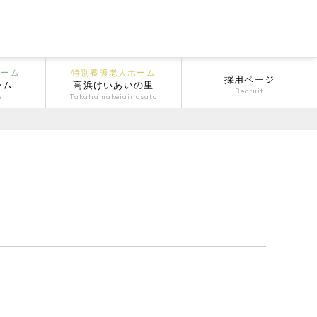
ホーム
特別養護老人ホーム
採用ページ
ーム
高浜けいあいの里
Recruit
e
Takahamakeiainosato