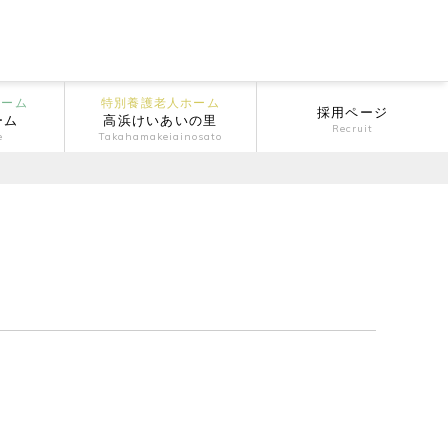
ホーム
特別養護老人ホーム
採用ページ
ーム
高浜けいあいの里
Recruit
e
Takahamakeiainosato