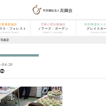
児童養護施設
児童心理治療施設
特別養護老人
マス・フォレスト
ノアーズ・ガーデン
グレイスホ
ristmas forest
Noah's Garden
Grace Hom
写真②
-04-20
②