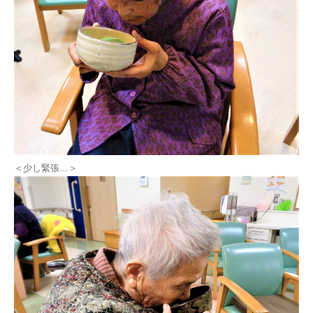
＜少し緊張…＞