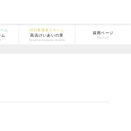
ホーム
特別養護老人ホーム
採用ページ
ーム
高浜けいあいの里
Recruit
e
Takahamakeiainosato