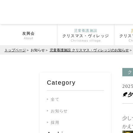
児童養護施設
友興会
クリスマス・ヴィレッジ
クリス
About
Christmas village
Ch
トップページ
お知らせ
児童養護施設 クリスマス・ヴィレッジのお知らせ
ク
Category
2025
🍂
全て
お知らせ
少し
採用
かえ