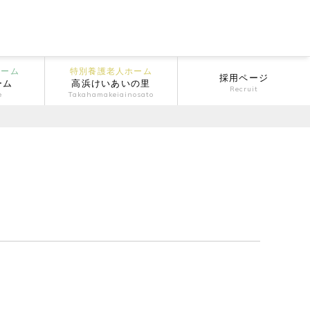
ホーム
特別養護老人ホーム
採用ページ
ーム
高浜けいあいの里
Recruit
e
Takahamakeiainosato