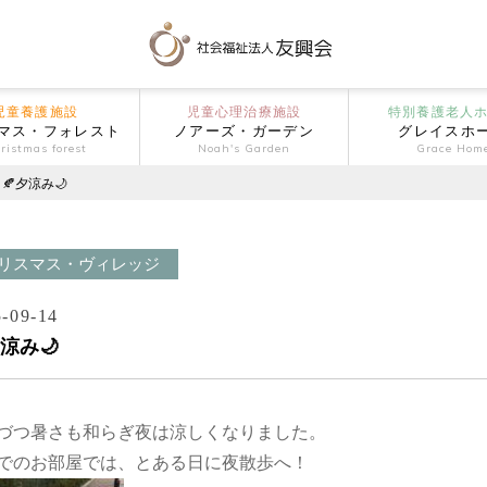
児童養護施設
児童心理治療施設
特別養護老人
マス・フォレスト
ノアーズ・ガーデン
グレイスホ
ristmas forest
Noah's Garden
Grace Hom
🍂夕涼み🌙
リスマス・ヴィレッジ
-09-14
夕涼み🌙
づつ暑さも和らぎ夜は涼しくなりました。
でのお部屋では、とある日に夜散歩へ！