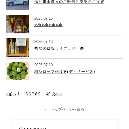
福祉車両購入のご報告と感謝のご挨拶
2025.07.15
⭐️🎋⭐️🎋⭐️🎋⭐️🎋
2025.07.13
📚なのはなライブラリー📚
2025.07.10
梅シロップ作り🍹(ディサービス)
« 前へ
1
…
5
6
7
8
9
…
40
次へ »
トップページへ戻る